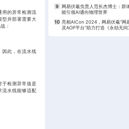
9
网易伏羲负责人范长杰博士：群
通用的异常检测流
能引领AI通向物理世界
模型并部署需要大
10
亮相AICon 2024，网易伏羲“网
挑战：
灵AOP平台”助力打造《永劫无间
游AI队友，首度开启邀测
。因此，在流水线
对于检测异常值是
求流水线能够适配