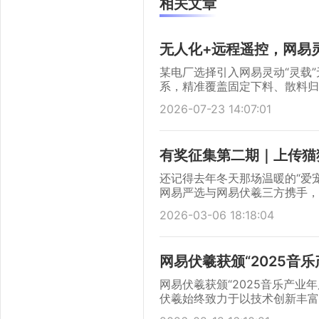
相关文章
无人化+远程遥控，网易
某电厂选择引入网易灵动“灵载”
系，精准覆盖固定下料、散料归
燃料作业的本质安全与提质增效
2026-07-23 14:07:01
有奖征集第二期｜上传猫
还记得去年冬天那场温暖的“爱宠翻
网易严选与网易伏羲三方携手，
AI模型注入“听懂”毛孩子的能力
2026-03-06 18:18:04
后，我们收获了远超预期的热烈
质量的宠物语音，更通过镜头和
网易伏羲获颁“2025音
网易伏羲获颁“2025音乐产业
伏羲始终致力于以技术创新丰富
等技术，助力构建更沉浸、更具