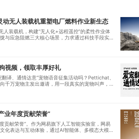
灵动无人装载机重塑电厂燃料作业新生态
无人装载机，构建“无人化+远程遥控”的柔性作业体
拢与应急阻燃三大核心场景，力求通过科技手段实现
。
狗视频，领取丰厚好礼
译、通情达意”宠物语音征集活动吗？Pettichat、
向千万宠物主发出邀请，用一段真实的宠物叫声，为
，让每一次“喵呜”和“汪汪”都不再是谜语。 活动上线
回响。来自天南地北的宠物主人，不仅提交了海量高
麦克风，分享了一个个充满温度的生活瞬间。
乐产业年度贡献荣誉”
年度贡献荣誉”。作为网易旗下人工智能实验室，网易
文化表达与互动体验，通过AI智能体、多模态大模型
生命力的数字内容生态，这与音乐产业在AI时代追求