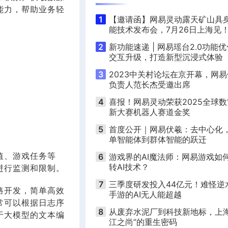
能力，帮助业务轻
1
【邀请函】网易灵动露天矿山具
能技术发布会，7月26日上海见
2
新功能速递 | 网易瑶台2.0功能
交互升级，打造新型沉浸式体验
3
2023中关村论坛在京开幕，网
负责人范长杰受邀出席
4
喜报！网易灵动荣获2025全球
新大赛机器人赛道金奖
5
首度公开｜网易伏羲：去中心化
单智能体到群体智能的跃迁
值、游戏任务等
6
游戏界的AI魔法师：网易游戏如
转AI技术？
进行监测和限制。
7
三季度研发投入44亿元！难怪逆
路开发，简单高效
手游的AI无人能超越
常可以根据日志序
8
从废弃水泥厂到科技新地标，上海
于大模型的文本编
江之尚”的重生密码