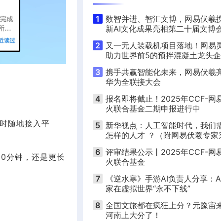
1
数智并进、智汇文博，网易伏羲
新AI文化成果亮相第二十届文博
2
又一无人装载机项目落地！网易
助力世界前5的预拌混凝土龙头
能化升级
3
携手共赢智能化未来，网易伏羲
华为全联接大会
4
报名即将截止！2025年CCF-网
火联合基金二期申报进行中
随时随地接入平
5
新华视点：人工智能时代，我们
怎样的人才 ？（附网易伏羲专家
观点）
6
评审结果公示丨2025年CCF-网
0分钟，还是更长
火联合基金
7
《逆水寒》手游AI负责人分享：A
家在虚拟世界“永不下线”
8
全国文旅都在疯狂上分？元豫宙
河南上大分了！