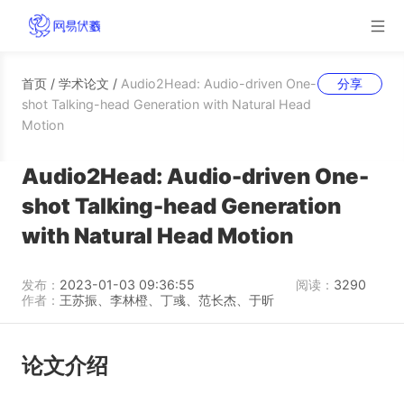
首页
/
学术论文
/
Audio2Head: Audio-driven One-
分享
shot Talking-head Generation with Natural Head
Motion
Audio2Head: Audio-driven One-
shot Talking-head Generation
with Natural Head Motion
发布：
2023-01-03 09:36:55
阅读：
3290
作者：
王苏振、李林橙、丁彧、范长杰、于昕
论文介绍