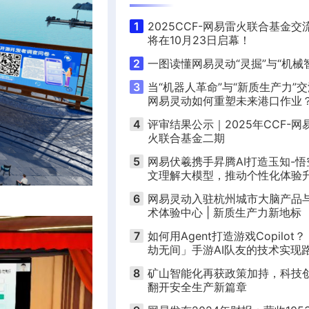
1
2025CCF-网易雷火联合基金交
将在10月23日启幕！
2
一图读懂网易灵动“灵掘”与“机械
3
当“机器人革命”与“新质生产力”
网易灵动如何重塑未来港口作业
4
评审结果公示｜2025年CCF-网
火联合基金二期
5
网易伏羲携手昇腾AI打造玉知-悟
文理解大模型，推动个性化体验
6
网易灵动入驻杭州城市大脑产品
术体验中心 | 新质生产力新地标
7
如何用Agent打造游戏Copilot
劫无间」手游AI队友的技术实现
｜活动预告
8
矿山智能化再获政策加持，科技
翻开安全生产新篇章