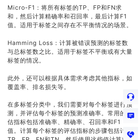
Micro-F1：将所有标签的TP、FP和FN求
和，然后计算精确率和召回率，最后计算F1
值。适用于标签之间存在不平衡情况的场景。
Hamming Loss：计算被错误预测的标签数
与总标签数之比。适用于标签不平衡或有大量
标签的情况。
此外，还可以根据具体需求考虑其他指标，如
覆盖率、排名损失等。
在多标签分类中，我们需要对每个标签进行预
测，并评估每个标签的预测准确率。常用的评
估指标包括准确率、精确率、召回率和F1
值。计算每个标签的评估指标的步骤包括计算
TP、FP、FN和TN，然后使用这些值计算精