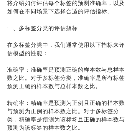
将介绍如何评估每个标签的预测准确率，以及
如何在不同场景下选择合适的评估指标。
一、多标签分类的评估指标
在多标签分类中，我们通常使用以下指标来评
估模型的性能：
准确率：准确率是预测正确的样本数与总样本
数之比。对于多标签分类，准确率是所有标签
预测正确的样本数与总样本数之比。
精确率：精确率是预测为正例且正确的样本数
与预测为正例的样本数之比。对于多标签分
类，精确率是预测为该标签且正确的样本数与
预测为该标签的样本数之比。