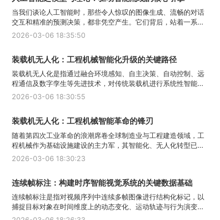
当我们谈论人工智能时，那些令人惊叹的图像生成、流畅的对话
交互和精准的预测决策，都非凭空产生。它们背后，站着一系...
2026-03-06 18:35:50
装载机无人化：工程机械智能化升级的关键路径
装载机无人化是指通过融合环境感知、自主决策、自动控制、远
程通信及数字孪生等先进技术，对传统装载机进行系统性智能...
2026-03-06 18:30:55
装载机无人化：工程机械智能革命的锋刃
随着第四次工业革命的浪潮席卷全球制造业与工程建造领域，工
程机械作为基础设施建设的主力军，其智能化、无人化转型已...
2026-03-06 18:30:23
连续帧标注：构建时序智能视觉系统的关键数据基础
连续帧标注是指对视频序列中连续多帧图像进行结构化标记，以
捕捉目标对象在时间维度上的动态变化、运动轨迹与行为演变...
2026-03-06 18:26:33