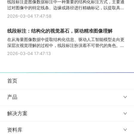
线段标注是图像数据标注中一种重要的结构化标注方式，主要通
过对图像中的特定线条、边缘或路径进行精确标记，以提取具...
2026-03-04 17:47:58
线段标注：结构化的视觉基石，驱动精准图像理解
在从海量图像数据中提取结构化信息、驱动人工智能模型走向更
深层次视觉理解的过程中，线段标注扮演着不可替代的角色。...
2026-03-04 17:47:13
首页
产品
解决方案
资料库