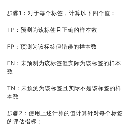
步骤1：对于每个标签，计算以下四个值：
TP：预测为该标签且正确的样本数
FP：预测为该标签但错误的样本数
FN：未预测为该标签但实际为该标签的样本
数
TN：未预测为该标签且实际不是该标签的样
本数
步骤2：使用上述计算的值计算针对每个标签
的评估指标：