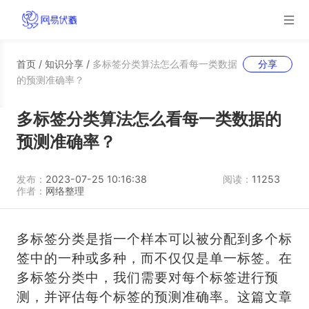
首页
/
知识分享
/
多标签分类算法怎么看每一类数据
分享
的预测准确率？
多标签分类算法怎么看每一类数据的
预测准确率？
发布：
2023-07-25 10:16:38
阅读：
11253
作者：
网络整理
多标签分类是指一个样本可以被分配到多个标
签中的一种或多种，而不仅仅是单一标签。在
多标签分类中，我们需要对每个标签进行预
测，并评估每个标签的预测准确率。这篇文章