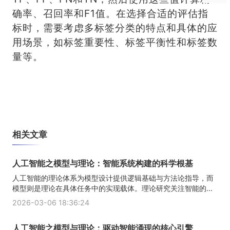
确率、召回率和F1值。在选择合适的评估指
标时，需要考虑多标签分类的特点和具体的应
用场景，如标签重要性、标签平衡性和标签数
量等。
相关文章
人工智能之模型与理论：智能系统构建的科学根基
人工智能的理论体系为模型设计提供逻辑基础与方法论指导，而
模型则是理论在具体任务中的实现载体。理论研究关注智能的...
2026-03-06 18:36:24
人工智能之模型与理论：驱动智能涌现的核心引擎