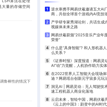
LSH算法在处理
耗大量的存储空间
1
逆水寒携手网易伏羲邀请五大AI
商，共创全球首个游戏内AI竞技
2
产学研专家秀湖论剑，共话生成
视媒体未来之路
3
网易伏羲获颁“2025音乐产业年
荣誉”
4
什么是“具身智能”? 和人形机器
么关系？
5
《证券时报》深度报道：网易灵
AI“动”力觉醒，人机协作助力实
智能化转型
6
在2022世界人工智能大会现场
迪？网易瑶台创新元宇宙多元玩
调鲁棒性的情况下
7
洞见AI | 网易灵动：无人驾驶技
速工程机器人商业化落地
8
云启未来，智绘中国，网易伏羲
《云上的中国3：剧变中的AI时