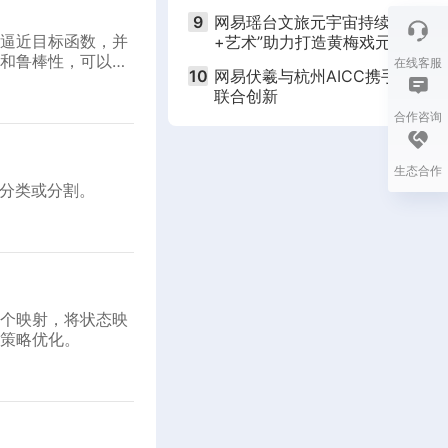
9
网易瑶台文旅元宇宙持续创新！“
逼近目标函数，并
+艺术”助力打造黄梅戏元宇宙
和鲁棒性，可以有
在线客服
10
网易伏羲与杭州AICC携手开启大
联合创新
合作咨询
生态合作
行分类或分割。
一个映射，将状态映
的策略优化。