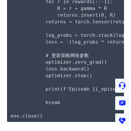
            for r in rewards[::-1]:
                R = r + gamma * R
                returns.insert(0, R)
            returns = torch.tensor(return
            log_probs = torch.stack(log_p
            loss = -(log_probs * returns)
            # 更新策略网络参数
            optimizer.zero_grad()
            loss.backward()
            optimizer.step()
            print(f'Episode {i_episode}: 
            break
env.close()