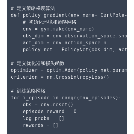
# 定义策略梯度算法
def policy_gradient(env_name='CartPole-v0
    # 初始化环境和策略网络
    env = gym.make(env_name)
    obs_dim = env.observation_space.shape
    act_dim = env.action_space.n
    policy_net = PolicyNet(obs_dim, act_d
# 定义优化器和损失函数
optimizer = optim.Adam(policy_net.paramet
criterion = nn.CrossEntropyLoss()
# 训练策略网络
for i_episode in range(max_episodes):
    obs = env.reset()
    episode_reward = 0
    log_probs = []
    rewards = []