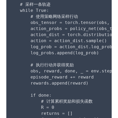
    # 采样一条轨迹
    while True:
        # 使用策略网络采样行动
        obs_tensor = torch.tensor(obs, dt
        action_probs = policy_net(obs_ten
        action_dist = torch.distributions
        action = action_dist.sample()
        log_prob = action_dist.log_prob(a
        log_probs.append(log_prob)
        # 执行行动并获得奖励
        obs, reward, done, _ = env.step(a
        episode_reward += reward
        rewards.append(reward)
        if done:
            # 计算累积奖励和损失函数
            R = 0
            returns = []