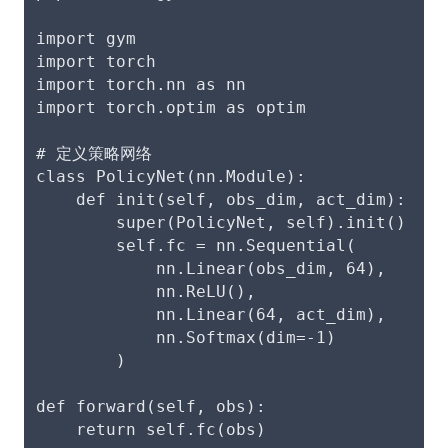
import gym
import torch
import torch.nn as nn
import torch.optim as optim
# 定义策略网络
class PolicyNet(nn.Module):
    def init(self, obs_dim, act_dim):
        super(PolicyNet, self).init()
        self.fc = nn.Sequential(
            nn.Linear(obs_dim, 64),
            nn.ReLU(),
            nn.Linear(64, act_dim),
            nn.Softmax(dim=-1)
        )
def forward(self, obs):
    return self.fc(obs)