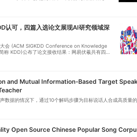
Conjugate Gradient Method for Real-time
elasticity》成功入选。8月，团队成员将赴美国科罗拉多州丹
24大会上亲述报告，与全世界计算机图形爱好者展开交流。
DD认可，四篇入选论文展现AI研究领域深
M SIGKDD Conference on Knowledge
Mining，简称 KDD)公布了论文接收结果：网易伏羲共有四篇
plied Data Science Track。这四篇论文的研究方向
优化、主动学习等多个领域的关键问题，为数据科学
ion and Mutual Information-Based Target Spea
 Teacher
声数据的情况下，通过10个解码步骤为目标说话人合成高质量
ity Open Source Chinese Popular Song Corpus