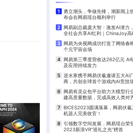
1
勇立潮头，争做先锋，潮新闻上
布会在网易瑶台顺利举行
2
网易副总裁庞大智：激发AI潜力
全社会共享AI红利｜ChinaJoy
坛演讲实录
3
网易为央视网成功打造了网络春
个元宇宙会场
4
网易第三季度营收达262亿元 AI
及应用持续发力
5
逆水寒携手网易伏羲邀请五大AI
商，共创全球首个游戏内AI竞技
6
网易有灵众包平台助力大模型行
建高质量数据，完成高效人类对
7
BICES2023圆满落幕，网易伏
机器人完美收官！
8
引领数字空间发展，网易瑶台荣
2023新浪VR“巡礼之光”榜首