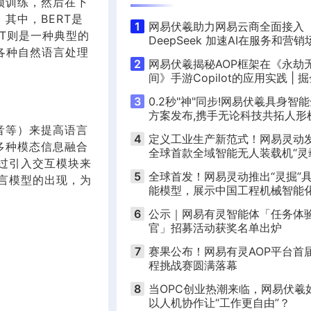
预训练，然后在下
其中，BERT是
1
网易伏羲助力网易云商全面接入
PT则是一种典型的
DeepSeek 加速AI在服务和营销
在各种自然语言处理
的普惠应用
2
网易伏羲揭秘AOP框架在《永劫
间》手游Copilot的应用实践 | 掘
Talk演讲实录
3
0.2秒"神"同步!网易伏羲具身智
方案发布,携手无论科技共拓人形
人产业新蓝海
音等）来提高语言
4
定义工业生产新范式！网易灵动
多种模态信息融合
全球首款全域智能无人装载机“灵
通过引入交互模块来
5
全球首发！网易灵动推出“灵掘”
语言模型的出现，为
能模型，展示中国工程机械智能
核实力
6
公示｜网易有灵智能体「任务体
官」招募活动获奖名单出炉
7
赛果公布！网易有灵AOP平台首
程挑战赛圆满落幕
8
当OPC创业热潮来临，网易伏羲
以人机协作让“工作更自由”？