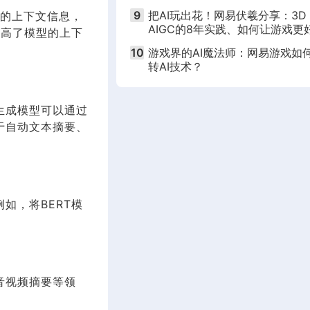
9
把AI玩出花！网易伏羲分享：3D
长的上下文信息，
AIGC的8年实践、如何让游戏更
提高了模型的上下
玩？
10
游戏界的AI魔法师：网易游戏如
转AI技术？
生成模型可以通过
于自动文本摘要、
如，将BERT模
音视频摘要等领