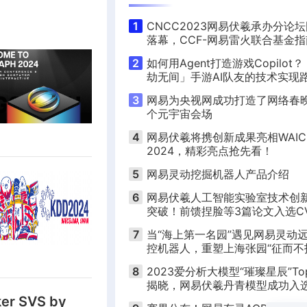
1
CNCC2023网易伏羲承办分论
落幕，CCF-网易雷火联合基金
式发布！
2
如何用Agent打造游戏Copilot
劫无间」手游AI队友的技术实现
｜活动预告
3
网易为央视网成功打造了网络春
个元宇宙会场
4
网易伏羲将携创新成果亮相WAIC
2024，精彩亮点抢先看！
5
网易灵动挖掘机器人产品介绍
6
网易伏羲人工智能实验室技术创
突破！前馈捏脸等3篇论文入选CV
2025
7
当“海上第一名园”遇见网易灵动
控机器人，重塑上海张园“征而不
范式
8
2023爱分析大模型“璀璨星辰”To
揭晓，网易伏羲丹青模型成功入
ker SVS by