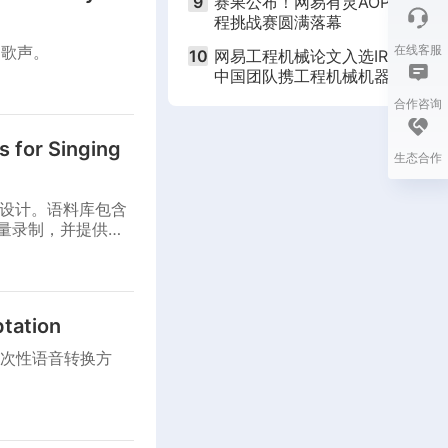
9
赛果公布！网易有灵AOP平台首
程挑战赛圆满落幕
的歌声。
在线客服
10
网易工程机械论文入选IROS 202
中国团队携工程机械机器人技术
全球顶会
合作咨询
 for Singing
生态合作
而设计。语料库包含
质量录制，并提供相
tation
次性语音转换方