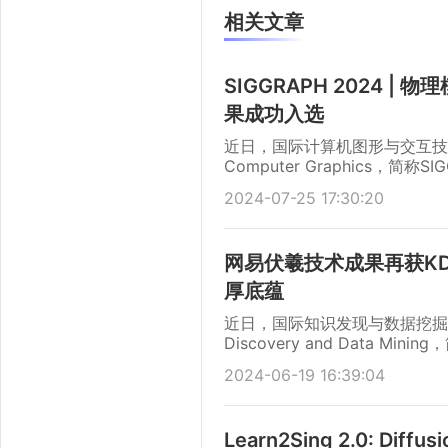
相关文章
SIGGRAPH 2024 
果成功入选
近日，国际计算机图形与交互技术顶会（Th
Computer Graphics，
果《Preconditioned Nonlinear 
2024-07-25 17:30:20
Interior-point Hyper
佛市，在SIGGRAPH 20
网易伏羲技术成果再获K
厚底蕴
近日，国际知识发现与数据挖掘大会 (AC
Discovery and Data 
论文中稿Research Track和Ap
2024-06-19 16:39:04
涉及可解释性、在线营销、组合
领域带来了新的亮点。
Learn2Sing 2.0: Diffus