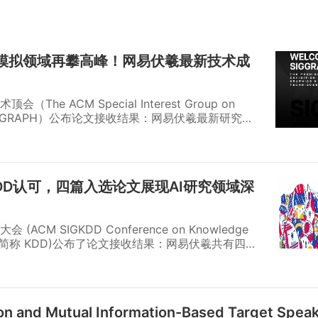
| 物理模拟领域再攀高峰！网易伏羲最新技术成
e ACM Special Interest Group on
简称SIGGRAPH）公布论文接收结果：网易伏羲最新研究成
Conjugate Gradient Method for Real-time
elasticity》成功入选。8月，团队成员将赴美国科罗拉多州丹
24大会上亲述报告，与全世界计算机图形爱好者展开交流。
DD认可，四篇入选论文展现AI研究领域深
M SIGKDD Conference on Knowledge
Mining，简称 KDD)公布了论文接收结果：网易伏羲共有四篇
plied Data Science Track。这四篇论文的研究方向
优化、主动学习等多个领域的关键问题，为数据科学
ion and Mutual Information-Based Target Spea