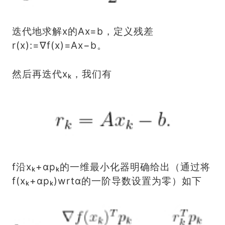
迭代地求解x的Ax=b，定义残差
r(x):=∇f(x)=Ax−b。
然后再迭代xₖ，我们有
f沿xₖ+αpₖ的一维最小化器明确给出（通过将
f(xₖ+αpₖ)wrtα的一阶导数设置为零）如下