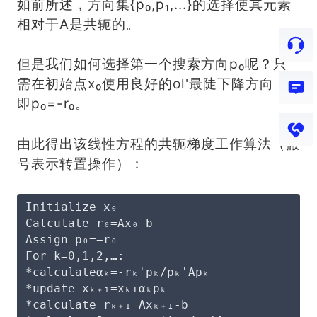
如前所述，方向集{p₀,p₁,...}的选择使其元素
相对于A是共轭的。
但是我们如何选择第一个搜索方向p₀呢？只
需在初始点x₀使用良好的ol'最陡下降方向，
即p₀=-r₀。
由此得出该线性方程的共轭梯度工作算法（撇
号表示转置操作）：
Initialize x₀
Calculate r₀=Ax₀−b
Assign p₀=−r₀
For k=0,1,2,…:
*calculateαₖ=-rₖ'pₖ/pₖ'Apₖ
*update xₖ₊₁=xₖ+αₖpₖ
*calculate rₖ₊₁=Axₖ₊₁-b