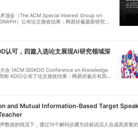
e ACM Special Interest Group on
简称SIGGRAPH）公布论文接收结果：网易伏羲最新研究成
Conjugate Gradient Method for Real-time
elasticity》成功入选。8月，团队成员将赴美国科罗拉多州丹
24大会上亲述报告，与全世界计算机图形爱好者展开交流。
DD认可，四篇入选论文展现AI研究领域深
M SIGKDD Conference on Knowledge
Mining，简称 KDD)公布了论文接收结果：网易伏羲共有四篇
plied Data Science Track。这四篇论文的研究方向
优化、主动学习等多个领域的关键问题，为数据科学
ion and Mutual Information-Based Target Spea
 Teacher
声数据的情况下，通过10个解码步骤为目标说话人合成高质量