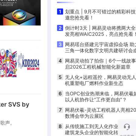
1
划重点 | 9月不可错过的精彩科
邀您抢先看！
2
倒计时3天 | 网易灵动将携两大
发亮相WAIC2025，亮点抢先看
3
网易瑶台搭建元宇宙虚拟会场 助
三角一体化数字文明共建研讨会
举办
4
网易灵动拍了拍你｜6个一线故
启2026工程机械智能化新篇章
5
无人化+远程遥控，网易灵动无
机重塑电厂燃料作业新生态
6
当OPC创业热潮来临，网易伏羲
以人机协作让“工作更自由”？
ker SVS by
7
网易伏羲-灵动工程机器人亮相20
数博会华为云展区
的歌声。
8
从传统施工到无人化作业，甘肃
建筑龙头企业的智能化转型实践