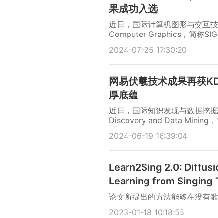
果成功入选
近日，国际计算机图形与交互技术顶会（Th
Computer Graphics，
果《Preconditioned Nonlinear 
2024-07-25 17:30:20
Interior-point Hyper
佛市，在SIGGRAPH 20
网易伏羲技术成果再获K
厚底蕴
近日，国际知识发现与数据挖掘大会 (AC
Discovery and Data 
论文中稿Research Track和Ap
2024-06-19 16:39:04
涉及可解释性、在线营销、组合
领域带来了新的亮点。
Learn2Sing 2.0: Diffus
Learning from Singing
论文所提出的方法能够在没有歌
2023-01-18 10:18:55