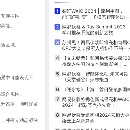
1
智汇WAIC 2024 | 流利生图，
交互便捷性。
能“颜”善“变”！多模态智能体助手
约”全面升级
作风险。
2
网易伏羲 & Ray Summit 202
学习推荐系统的创新之旅
3
苏州见！网易伏羲即将亮相首届C
危险区域。
OPC大会，探索人机协作下的一
司新实践
4
【文末赠票】和网易伏羲共探10
得深入学习的技术创新案例｜
TOP100Summit
5
网易伏羲：智能体驱动 未来可期 
场景中可能表现不
《天堂硅谷》杂志报道
6
《逆水寒》出海，首日登顶多国
保障合规性。
7
网易伏羲将携创新成果亮相WAIC
提升效率，同时保留
2024，精彩亮点抢先看！
8
网易伏羲受邀亮相2024云栖大
景，并建立动态标注
绘云上AI新篇章