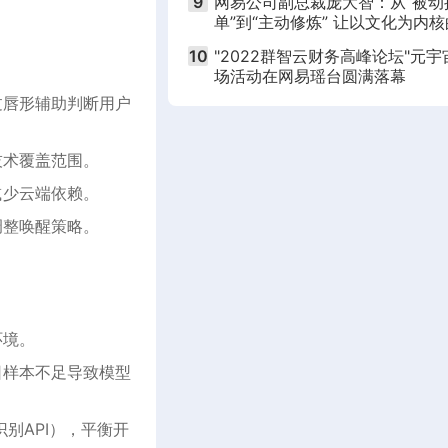
9
网易公司副总裁庞大智：从“被动
单”到“主动修炼” 让以文化为内
国游戏产品“叫好也叫座”
10
"2022群智云财务高峰论坛"元宇
场活动在网易瑶台圆满落幕
过唇形辅助判断用户
技术覆盖范围。
减少云端依赖。
调整唤醒策略。
环境。
因样本不足导致模型
别API），平衡开