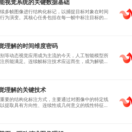
能视觉系统的关键数据基础
续多帧图像进行结构化标记，以捕捉目标对象在时间
行为演变。其核心任务包括在每一帧中标注目标的位
确保帧间标注的一致性与连贯性。作为训练视频理
智能等时序模型的关键数据，连续帧标注广泛应用于
、工业过程追踪及人机交互等领域，是实现机器对动
环节。
觉理解的时间维度密码
别等动态视觉应用成为主流的今天，人工智能模型所
注所能满足。连续帧标注技术应运而生，成为解锁视
时序演化能力的关键工具。它并非对视频中每一帧进
序列视为一个有机整体，通过对目标物体或事件在时
标记，构建出动态的、结构化的时空数据。这项技术
分析、流畅姿态估计和可靠场景预测的基石。理解连
觉理解的关键技术
是构建下一代动态视觉智能系统的必经之路。
重要的结构化标注方式，主要通过对图像中的特定线
以提取具有方向性、连续性或几何意义的线性特征。
标出由起点和终点定义的线段，或由多个点构成的折
力线、建筑轮廓、血管走向、裂缝轨迹等关键结构信
基础数据，线段标注在自动驾驶、工业质检、医疗影
不可替代的作用，是实现高精度线性目标识别与理解