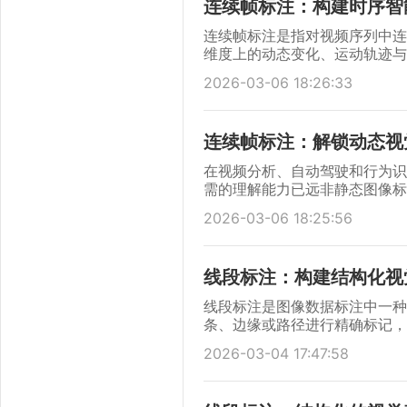
连续帧标注：构建时序智
连续帧标注是指对视频序列中连
维度上的动态变化、运动轨迹与
置、姿态、状态或语义属性，并
2026-03-06 18:26:33
解、行为识别、运动预测及具身
自动驾驶、智能监控、体育分析
态世界深度感知不可或缺的基础
连续帧标注：解锁动态视
在视频分析、自动驾驶和行为识
需的理解能力已远非静态图像标
频内容深层理解、赋予机器感知
2026-03-06 18:25:56
行孤立的打标，而是将整个视频
间轴上进行持续、一致的追踪和
是实现精准目标跟踪、复杂行为
线段标注：构建结构化视
续帧标注的精髓、方法与挑战，
线段标注是图像数据标注中一种
条、边缘或路径进行精确标记，
其核心任务是在二维图像平面上
2026-03-04 17:47:58
线、曲线，用于描述车道线、电
息。作为计算机视觉模型训练的
像分析、遥感解测等领域发挥着