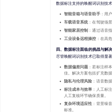
数据标注支持的唤醒词识别技
智能音箱与语音助手
：用
车载语音系统
：在驾驶场
智能家居控制
：通过语音指
工业设备远程操控
：在高
四、数据标注面临的挑战与解
尽管唤醒词识别技术已取得显
数据偏差问题
：若标注样
佳。解决方案包括扩充数
隐私与伦理风险
：语音数
标注成本与效率
：人工标
人工复核环节确保质量。
复杂环境适应性
：背景噪
标准。