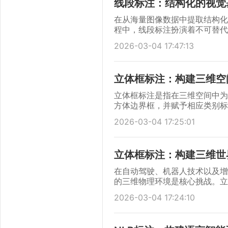
线段标注：结构化的视觉
的关键支撑。
在从海量图像数据中提取结构化
程中，线段标注扮演着不可替代
那么线段标注则旨在精确描绘图
2026-03-04 17:47:13
结构。它不仅是计算机视觉领域
高层几何理解、场景解析的关键
从医疗影像中的解剖分界到电路
立体框标注：构建三维空
别、分割和理解这些关键视觉元
程方法与应用价值，是构建鲁棒
立体框标注是指在三维空间中为
方体边界框，并赋予相应类别标
二维投影位置，更精确还原其在
2026-03-04 17:25:01
三维目标检测、场景理解与空间
动驾驶、智能机器人、数字孪生
知不可或缺的数据基石。
立体框标注：构建三维世
在自动驾驶、机器人技术以及增
的三维物理环境是核心挑战。立
性工作，已从一项技术实践演变
2026-03-04 17:24:10
像中的边界框，三维立体框标注
间轮廓、并完整描述其位置、朝
将原始、无序的点云或深度图像