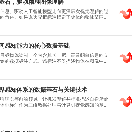
基石，驱动精准图像理解
信息、驱动人工智能模型走向更深层次视觉理解的过
的角色。如果说边界框标注框定了物体的整体范围，
像中那些具有明确方向性、连续性或特定语义的线性
一项重要的数据标注方法，更是连接原始像素信息与
桥梁。从车道线的连续路径到建筑结构的清晰边缘，
板上的走线，准确的结构化线段数据是训练模型识
间感知能力的核心数据基础
素的"真值"燃料。深入探究线段标注的技术内涵、流
、精准的视觉感知系统的基础。
目标物体绘制一个包含其长、宽、高及朝向信息的立
签的数据标注方式。该标注不仅描述物体在图像中的
真实世界中的空间尺寸、姿态与位置关系。作为训练
定位模型的关键监督信号，立体框标注广泛应用于自
、工业自动化等领域，是实现机器对物理世界深度感
界感知体系的数据基石与关键技术
强现实等前沿领域，让机器理解并精准描述自身所处
体框标注作为三维数据处理与计算机视觉感知的基石
为支撑整个空间智能体系的关键环节。不同于二维图
旨在为三维空间中的目标物体提供一个紧密贴合其空
向与尺寸的立方体表示。这种结构化的数据标注，是
转化为机器可理解和学习的“语言”的首要步骤。它为