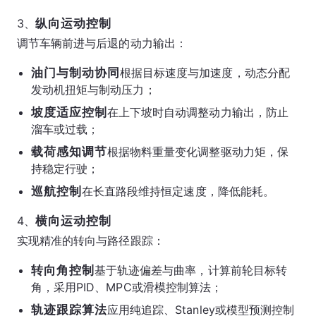
3、
纵向运动控制
调节车辆前进与后退的动力输出：
油门与制动协同
根据目标速度与加速度，动态分配
发动机扭矩与制动压力；
坡度适应控制
在上下坡时自动调整动力输出，防止
溜车或过载；
载荷感知调节
根据物料重量变化调整驱动力矩，保
持稳定行驶；
巡航控制
在长直路段维持恒定速度，降低能耗。
4、
横向运动控制
实现精准的转向与路径跟踪：
转向角控制
基于轨迹偏差与曲率，计算前轮目标转
角，采用PID、MPC或滑模控制算法；
轨迹跟踪算法
应用纯追踪、Stanley或模型预测控制