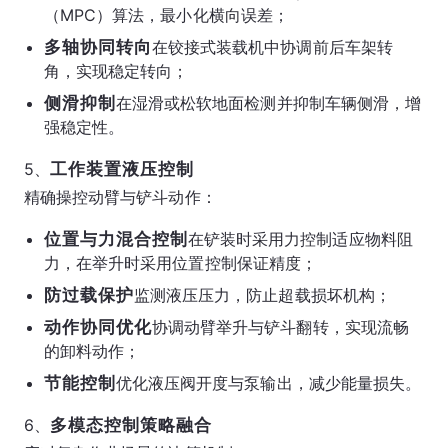
（MPC）算法，最小化横向误差；
多轴协同转向
在铰接式装载机中协调前后车架转
角，实现稳定转向；
侧滑抑制
在湿滑或松软地面检测并抑制车辆侧滑，增
强稳定性。
5、
工作装置液压控制
精确操控动臂与铲斗动作：
位置与力混合控制
在铲装时采用力控制适应物料阻
力，在举升时采用位置控制保证精度；
防过载保护
监测液压压力，防止超载损坏机构；
动作协同优化
协调动臂举升与铲斗翻转，实现流畅
的卸料动作；
节能控制
优化液压阀开度与泵输出，减少能量损失。
6、
多模态控制策略融合