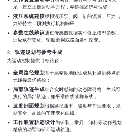
系，建立正逆运动学方程，精确描述铲斗位姿；
液压系统建模
模拟液压泵、阀、缸的流量、压力与
力矩特性，预测执行机构响应；
参数在线辨识
通过传感器数据实时修正模型参数，
适应载荷变化、轮胎磨损或路面条件改变。
2、
轨迹规划与参考生成
为运动控制提供目标路径：
全局路径规划
基于高精度地图生成从起点到终点的
无碰撞最优路径；
局部轨迹生成
结合实时感知的动态障碍物，生成可
执行的局部轨迹，如平滑曲线或样条线；
速度剖面规划
根据路径曲率、坡度与作业要求，规
划安全、高效的车速变化曲线；
工作装置轨迹设计
为铲装、举升、卸料等动作规划
精确的动臂与铲斗运动轨迹。