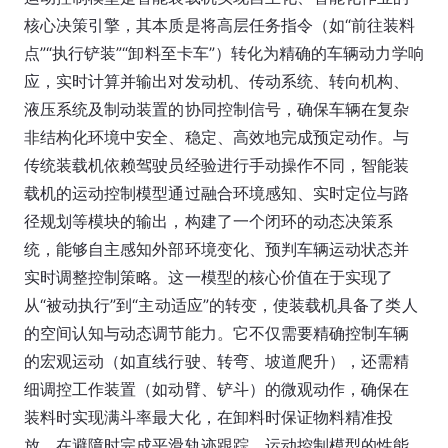
核心决策引擎，其本质是将高层任务指令（如“前往装料
点”“执行铲装”“卸料至卡车”）转化为精确的车辆动力学响
应，实时计算并输出对发动机、传动系统、转向机构、
液压系统及制动装置的协同控制信号，确保车辆在复杂
非结构化环境中安全、稳定、高效地完成预定动作。与
传统装载机依赖驾驶员经验进行手动操作不同，智能装
载机的运动控制模型通过融合环境感知、实时定位与路
径规划等模块的输出，构建了一个闭环的动态决策系
统，能够自主感知外部环境变化、预判车辆运动状态并
实时调整控制策略。这一模型的核心价值在于实现了
从“被动执行”到“主动适应”的转变，使装载机具备了类人
的空间认知与动态调节能力。它不仅需要精确控制车辆
的宏观运动（如直线行驶、转弯、坡道爬升），还需精
细调控工作装置（如动臂、铲斗）的微观动作，确保在
装料时实现满斗率最大化，在卸料时保证物料精准投
放，在避障时完成平滑轨迹跟踪。运动控制模型的性能