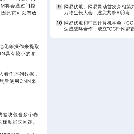
作就业机会
TM将会通过门控
9
网易伏羲、网易灵动首次亮相第
万物生长大会 | 邀您共赴AI浪潮
，因此它可以有效
钱塘江畔科技盛宴
10
网易伏羲和中国计算机学会（CC
达成战略合作，成立“CCF-网易
合基金”
池化等操作来提取
NN具有较小的参
入看作序列数据，
然后使用CNN来
个残差块包含多个卷
决梯度消失问题。