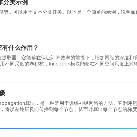
本分类示例
络模型，可以用于文本分类任务。以下是一个简单的示例，说明如何
，它有什么作用？
效的特征提取器，它能够在保证计算效率的前提下，增加网络的深度
不同尺度的卷积核，Inception模块能够在不同空间尺度上
此外，Inception模块还可以通过减少参数数量来减少模型
Inception模块。
骤
propagation算法，是一种常用于训练神经网络的方法。它利
，将误差逐层反向传播到每个节点，从而计算出每个节点的梯度
使网络逐渐接近最优解。