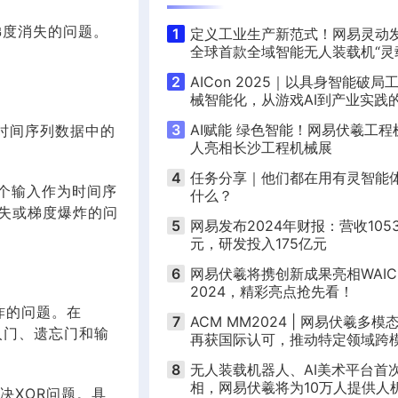
梯度消失的问题。
1
定义工业生产新范式！网易灵动
全球首款全域智能无人装载机“灵
2
AICon 2025｜以具身智能破局
械智能化，从游戏AI到产业实践
越之路
3
AI赋能 绿色智能！网易伏羲工程
时间序列数据中的
人亮相长沙工程机械展
4
任务分享｜他们都在用有灵智能
两个输入作为时间序
什么？
消失或梯度爆炸的问
5
网易发布2024年财报：营收105
元，研发投入175亿元
6
网易伏羲将携创新成果亮相WAIC
2024，精彩亮点抢先看！
炸的问题。在
7
ACM MM2024 | 网易伏羲多模
入门、遗忘门和输
再获国际认可，推动特定领域跨
理解新突破
8
无人装载机器人、AI美术平台首
相，网易伏羲将为10万人提供人
决XOR问题。具