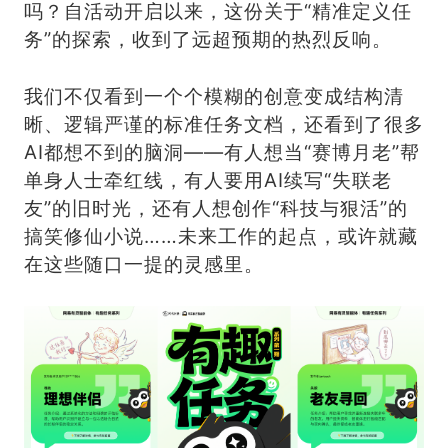
吗？自活动开启以来，这份关于“精准定义任
务”的探索，收到了远超预期的热烈反响。
我们不仅看到一个个模糊的创意变成结构清
晰、逻辑严谨的标准任务文档，还看到了很多
AI都想不到的脑洞——有人想当“赛博月老”帮
单身人士牵红线，有人要用AI续写“失联老
友”的旧时光，还有人想创作“科技与狠活”的
搞笑修仙小说……未来工作的起点，或许就藏
在这些随口一提的灵感里。