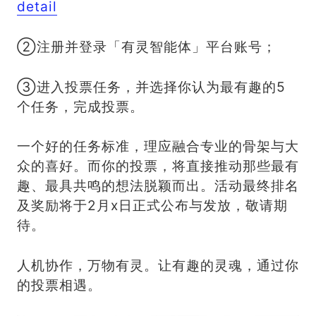
detail
②注册并登录「有灵智能体」平台账号；
③进入投票任务，并选择你认为最有趣的5
个任务，完成投票。
一个好的任务标准，理应融合专业的骨架与大
众的喜好。而你的投票，将直接推动那些最有
趣、最具共鸣的想法脱颖而出。活动最终排名
及奖励将于2月x日正式公布与发放，敬请期
待。
人机协作，万物有灵。让有趣的灵魂，通过你
的投票相遇。