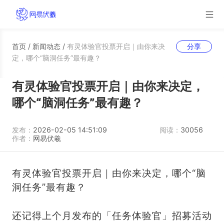
首页
/
新闻动态
/
有灵体验官投票开启｜由你来决
分享
定，哪个“脑洞任务”最有趣？
有灵体验官投票开启｜由你来决定，
哪个“脑洞任务”最有趣？
发布：
2026-02-05 14:51:09
阅读：
30056
作者：
网易伏羲
有灵体验官投票开启｜由你来决定，哪个“脑
洞任务”最有趣？
还记得上个月发布的「任务体验官」招募活动