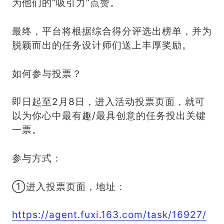
为他们的“吸引力”点赞。
最终，平台将根据综合得分评选出榜单，并为
脱颖而出的任务设计师们送上丰厚奖励。
如何参与投票？
即日起至2月8日，进入活动投票页面，就可
以为你心中最有趣/最具创意的任务投出关键
一票。
参与方式：
①进入投票页面，地址：
https://agent.fuxi.163.com/task/16927/