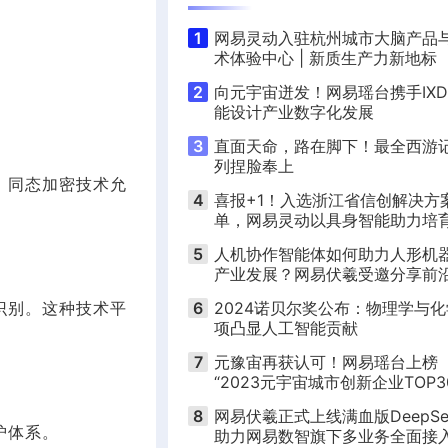
1
网易灵动入驻杭州城市大脑产品
。
术体验中心 | 新质生产力新地标
2
向元宇宙迸发！网易瑶台携手IXD
能设计产业数字化发展
3
直面天命，路在脚下！最全西游
列捏脸奉上
。同态加密技术允
4
喜报+1！入选浙江省信创解决方
单，网易灵动以具身智能助力培
济增长新引擎
5
人机协作智能体如何助力人形机
产业发展？网易伏羲受邀分享前
点 | 活动预告
6
2024诺贝尔奖公布：物理学与
识别。这种技术平
项凸显人工智能贡献
7
元豫宙再获认可！网易瑶台上榜
“2023元宇宙城市创新企业TOP3
8
网易伏羲正式上线满血版DeepSe
护体系。
助力网易数智旗下多业务全面接