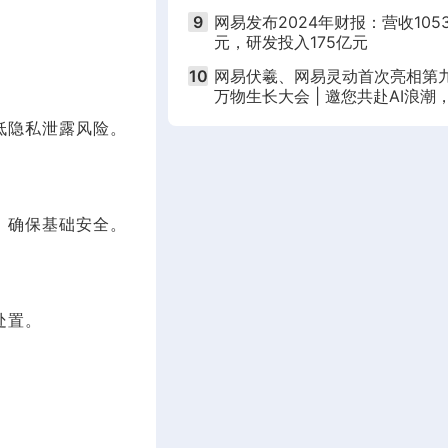
DeepSeek
9
网易发布2024年财报：营收105
元，研发投入175亿元
10
网易伏羲、网易灵动首次亮相第
万物生长大会 | 邀您共赴AI浪潮
钱塘江畔科技盛宴
低隐私泄露风险。
，确保基础安全。
处置。