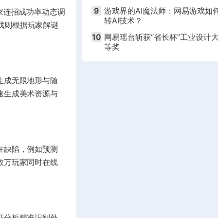
全球顶会
9
游戏界的AI魔法师：网易游戏如
家连招成功率动态调
转AI技术？
戏则根据玩家解谜
10
网易瑶台斩获“省长杯”工业设计
等奖
生成无限地形与随
速生成美术资源与
在缺陷，例如预测
数万玩家同时在线
征分析精准识别外