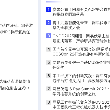
1
赛果公布！网易有灵AOP平台首
程挑战赛圆满落幕
2
携手共赢智能化未来，网易伏羲
与动作识别。部分游
华为全联接大会
NPC执行复杂任
3
CNCC2025回顾｜网易伏羲主
坛圆满落幕，产学研共探智能体
跃迁路径
4
国内首个元宇宙开源会议!网易瑶
COSCon'22打造有趣有料新体验
5
网易有灵众包平台获MUSE企业
任金奖
6
零工经济下的创新实践：网易有
包平台打造灵活用工高效解决方
家选择动态调整剧情
例如在射击游戏中
7
网易伏羲 & Ray Summit 202
学习推荐系统的创新之旅
8
网易工程机械论文入选IROS 202
中国团队携工程机械机器人技术